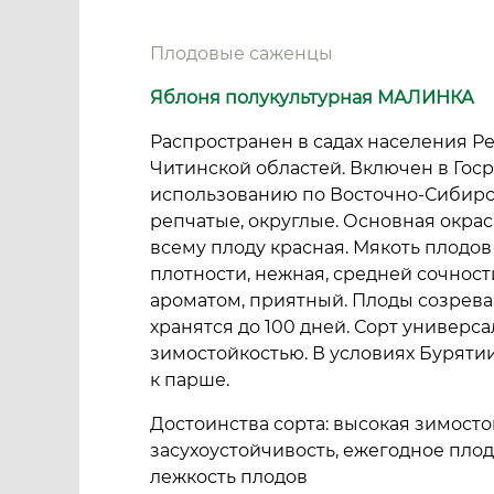
Плодовые саженцы
Яблоня полукультурная МАЛИНКА
Распространен в садах населения Р
Читинской областей. Включен в Госре
использованию по Восточно-Сибирск
репчатые, округлые. Основная окраск
всему плоду красная. Мякоть плодов
плотности, нежная, средней сочност
ароматом, приятный. Плоды созрева
хранятся до 100 дней. Сорт универс
зимостойкостью. В условиях Бурятии
к парше.
Достоинства сорта: высокая зимосто
засухоустойчивость, ежегодное пл
лежкость плодов