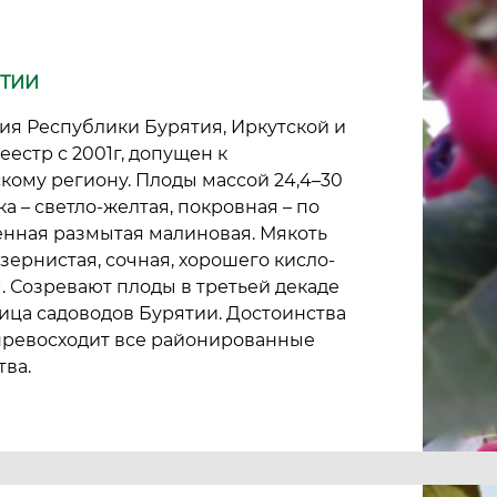
ЯТИИ
ия Республики Бурятия, Иркутской и
естр с 2001г, допущен к
ому региону. Плоды массой 24,4–30
ка – светло-желтая, покровная – по
енная размытая малиновая. Мякоть
зернистая, сочная, хорошего кисло-
. Созревают плоды в третьей декаде
мица садоводов Бурятии. Достоинства
 превосходит все районированные
тва.