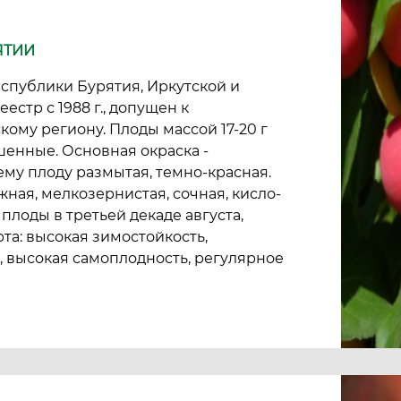
ЯТИИ
еспублики Бурятия, Иркутской и
естр с 1988 г., допущен к
ому региону. Плоды массой 17-20 г
шенные. Основная окраска -
ему плоду размытая, темно-красная.
жная, мелкозернистая, сочная, кисло-
плоды в третьей декаде августа,
рта: высокая зимостойкость,
, высокая самоплодность, регулярное