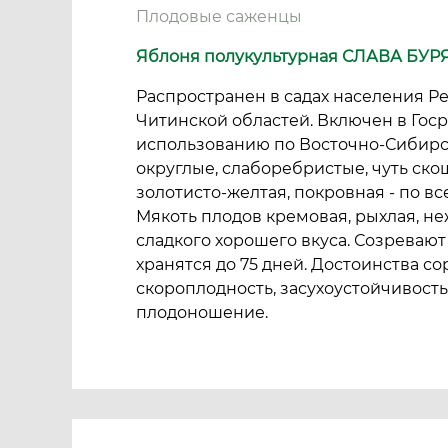
Плодовые саженцы
Яблоня полукультурная СЛАВА БУР
Распространен в садах населения Р
Читинской областей. Включен в Госре
использованию по Восточно-Сибирск
округлые, слаборебристые, чуть ско
золотисто-желтая, покровная - по вс
Мякоть плодов кремовая, рыхлая, не
сладкого хорошего вкуса. Созревают 
хранятся до 75 дней. Достоинства со
скороплодность, засухоустойчивость
плодоношение.