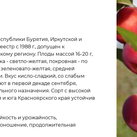
еспублики Бурятия, Иркутской и
естр с 1988 г., допущен к
ому региону. Плоды массой 16-20 г,
а - светло-желтая, покровная - по
 зеленовато-желтая, средней
и. Вкус кисло-сладкий, со слабым
ют в первой декаде сентября,
ального назначения. Сорт с высокой
 и юга Красноярского края устойчив
йкость и урожайность,
одоношение, продолжительная