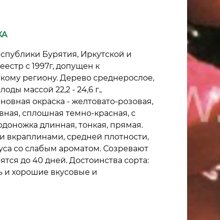
КА
еспублики Бурятия, Иркутской и
естр с 1997г, допущен к
кому региону. Дерево среднерослое,
ды массой 22,2 - 24,6 г.,
новная окраска - желтовато-розовая,
вная, сплошная темно-красная, с
доножка длинная, тонкая, прямая.
ми вкраплинами, средней плотности,
куса со слабым ароматом. Созревают
ятся до 40 дней. Достоинства сорта:
ь и хорошие вкусовые и